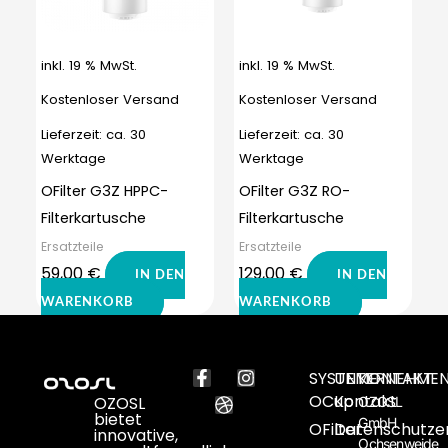
inkl. 19 % MwSt.
inkl. 19 % MwSt.
Kostenloser Versand
Kostenloser Versand
Lieferzeit:
ca. 30
Lieferzeit:
ca. 30
Werktage
Werktage
OFilter G3Z HPPC-
OFilter G3Z RO-
Filterkartusche
Filterkartusche
Ersatzteile
Ersatzteile
59,00
€
129,00
€
IN DEN
IN DEN
WARENKORB
WARENKORB
F
D
I
SYSTEME
UNTERNEHME
KONTAKT
a
r
n
OCup
Kontakt
OZOSL
OZOSL
c
i
s
bietet
GmbH
e
b
t
OFilter
Datenschutze
innovative,
Ochsenweide