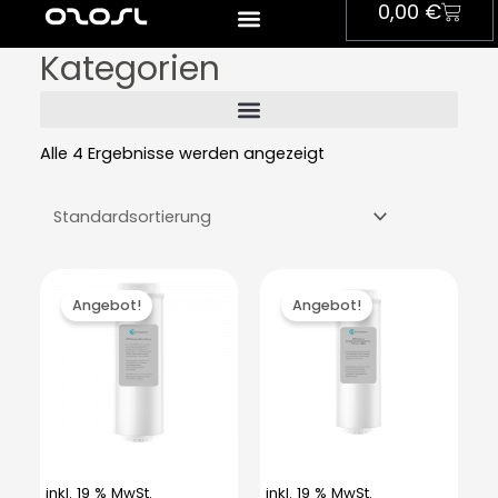
Ware
0,00
€
Zum
Inhalt
Kategorien
springen
Alle 4 Ergebnisse werden angezeigt
Ursprünglicher
Aktueller
Ursprünglicher
Aktueller
Preis
Preis
Preis
Preis
Angebot!
Angebot!
war:
ist:
war:
ist:
79,00 €
59,00 €.
159,00 €
129,00 €.
inkl. 19 % MwSt.
inkl. 19 % MwSt.